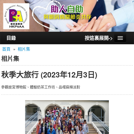
目錄
按這裏展開->
首頁
»
相片集
首頁
相片集
認識銀屑護關會
秋季大旅行 (2023年12月3日)
認識銀屑關節炎
活動/講座
參觀故宮博物館、體驗奶茶工作坊、品嚐麻辣派對
會員通訊
相片集
聯絡我們