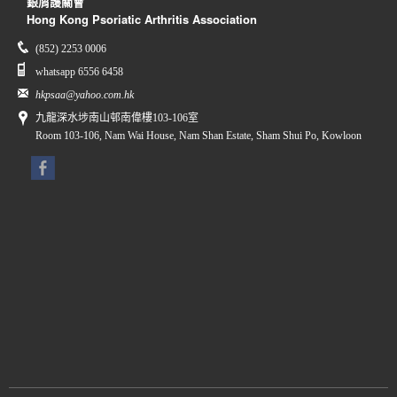
銀屑護關會
Hong Kong Psoriatic Arthritis Association
(852) 2253 0006
whatsapp 6556 6458
hkpsaa@yahoo.com.hk
九龍深水埗南山邨南偉樓103-106室
Room 103-106, Nam Wai House, Nam Shan Estate, Sham Shui Po, Kowloon