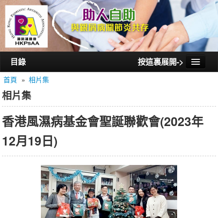
目錄
按這裏展開->
首頁
»
相片集
首頁
相片集
認識銀屑護關會
香港風濕病基金會聖誕聯歡會(2023年
認識銀屑關節炎
12月19日)
活動/講座
會員通訊
相片集
聯絡我們