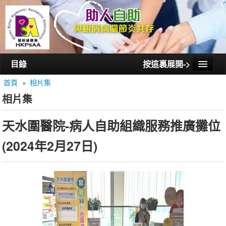
目錄
按這裏展開->
首頁
»
相片集
首頁
相片集
認識銀屑護關會
天水圍醫院-病人自助組織服務推廣攤位
認識銀屑關節炎
(2024年2月27日)
活動/講座
會員通訊
相片集
聯絡我們