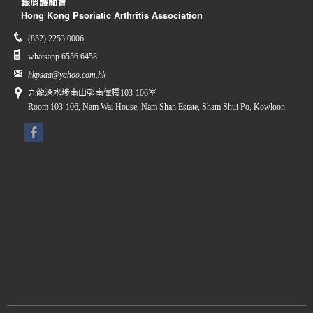
銀屑護關會
Hong Kong Psoriatic Arthritis Association
(852) 2253 0006
whatsapp 6556 6458
hkpsaa@yahoo.com.hk
九龍深水埗南山邨南偉樓103-106室
Room 103-106, Nam Wai House, Nam Shan Estate, Sham Shui Po, Kowloon