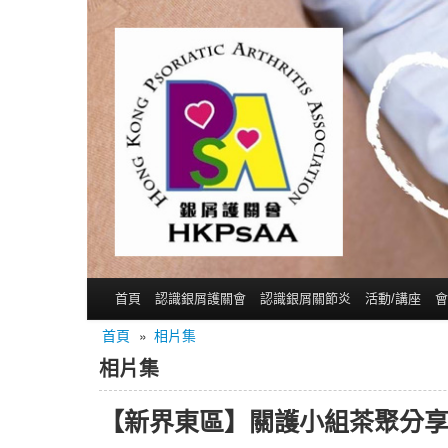
首頁
認識銀屑護關會
認識銀屑關節炎
活動/講座
會
首頁
»
相片集
相片集
【新界東區】關護小組茶聚分享會 