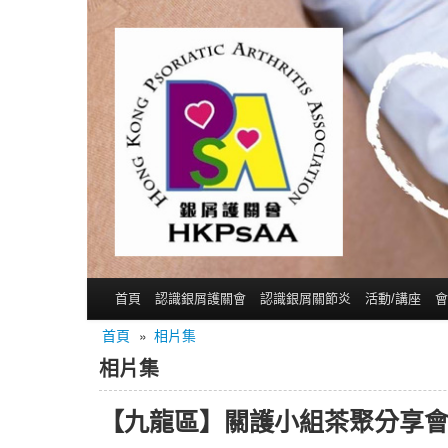
首頁
認識銀屑護關會
認識銀屑關節炎
活動/講座
會
首頁
»
相片集
相片集
【九龍區】關護小組茶聚分享會 (2