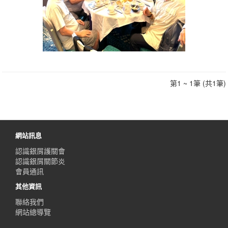
第1 ~ 1筆 (共1筆)
網站訊息
認識銀屑護關會
認識銀屑關節炎
會員通訊
其他資訊
聯絡我們
網站總導覽