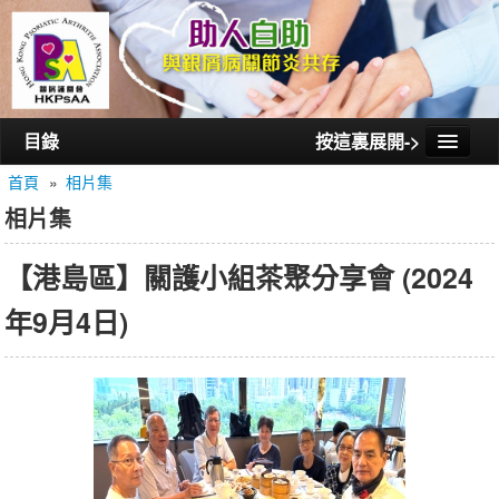
目錄
按這裏展開->
首頁
»
相片集
首頁
相片集
認識銀屑護關會
【港島區】關護小組茶聚分享會 (2024
認識銀屑關節炎
年9月4日)
活動/講座
會員通訊
相片集
聯絡我們