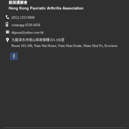
銀屑護關會
Hong Kong Psoriatic Arthritis Association
(852) 2253 0006
whatsapp 6556 6458
hkpsaa@yahoo.com.hk
九龍深水埗南山邨南偉樓103-106室
Room 103-106, Nam Wai House, Nam Shan Estate, Sham Shui Po, Kowloon