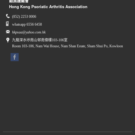
銀屑護關會
Hong Kong Psoriatic Arthritis Association
(852) 2253 0006
whatsapp 6556 6458
hkpsaa@yahoo.com.hk
九龍深水埗南山邨南偉樓103-106室
Room 103-106, Nam Wai House, Nam Shan Estate, Sham Shui Po, Kowloon