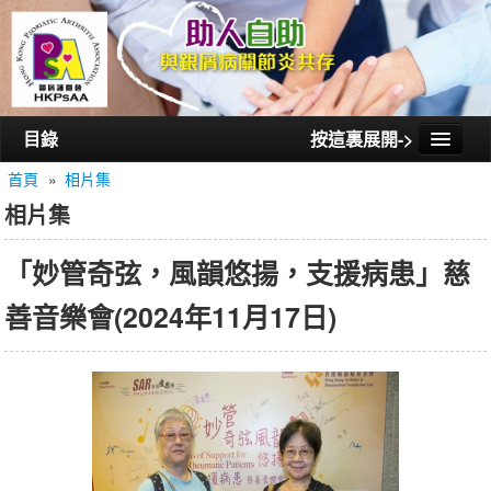
目錄
按這裏展開->
首頁
»
相片集
首頁
相片集
認識銀屑護關會
「妙管奇弦，風韻悠揚，支援病患」慈
認識銀屑關節炎
善音樂會(2024年11月17日)
活動/講座
會員通訊
相片集
聯絡我們