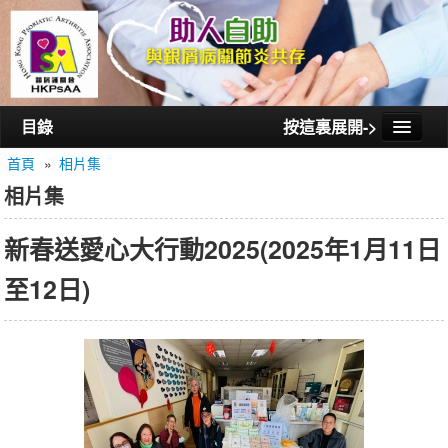
目錄
按這裏展開->
首頁
»
相片集
首頁
相片集
認識銀屑護關會
新春送愛心大行動2025(2025年1月11日
認識銀屑關節炎
至12日)
活動/講座
會員通訊
相片集
聯絡我們