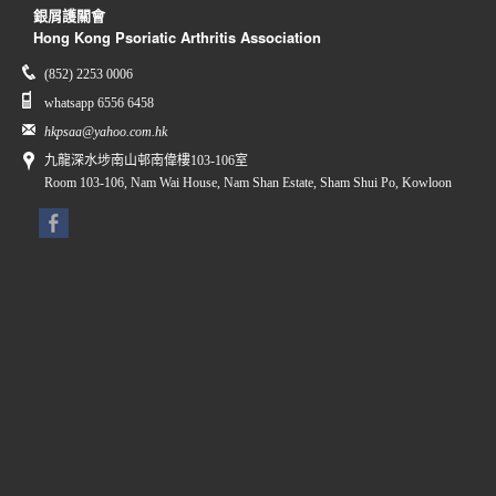
銀屑護關會
Hong Kong Psoriatic Arthritis Association
(852) 2253 0006
whatsapp 6556 6458
hkpsaa@yahoo.com.hk
九龍深水埗南山邨南偉樓103-106室
Room 103-106, Nam Wai House, Nam Shan Estate, Sham Shui Po, Kowloon