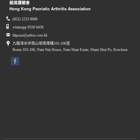
銀屑護關會
Hong Kong Psoriatic Arthritis Association
(852) 2253 0006
whatsapp 6556 6458
hkpsaa@yahoo.com.hk
九龍深水埗南山邨南偉樓103-106室
Room 103-106, Nam Wai House, Nam Shan Estate, Sham Shui Po, Kowloon