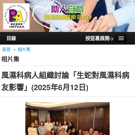
目錄
按這裏展開->
首頁
»
相片集
首頁
相片集
認識銀屑護關會
風濕科病人組織討論「生蛇對風濕科病
認識銀屑關節炎
友影響」(2025年6月12日)
活動/講座
會員通訊
相片集
聯絡我們