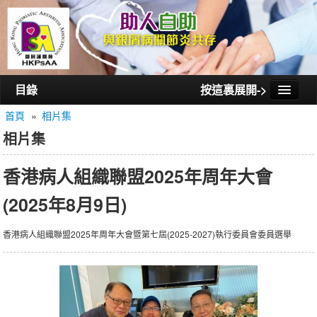
目錄
按這裏展開->
首頁
»
相片集
首頁
相片集
認識銀屑護關會
香港病人組織聯盟2025年周年大會
認識銀屑關節炎
(2025年8月9日)
活動/講座
會員通訊
香港病人組織聯盟2025年周年大會暨第七屆(2025-2027)執行委員會委員選舉
相片集
聯絡我們