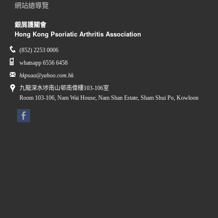
網站總導覽
銀屑護關會
Hong Kong Psoriatic Arthritis Association
(852) 2253 0006
whatsapp 6556 6458
hkpsaa@yahoo.com.hk
九龍深水埗南山邨南偉樓103-106室
Room 103-106, Nam Wai House, Nam Shan Estate, Sham Shui Po, Kowloon