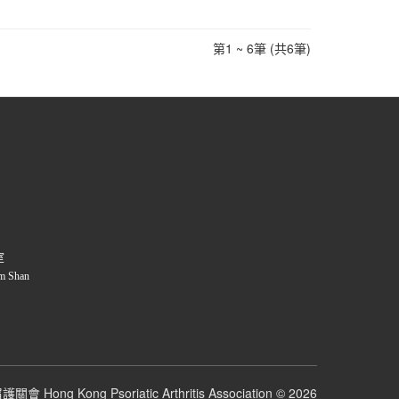
第1 ~ 6筆 (共6筆)
室
m Shan
關會 Hong Kong Psoriatic Arthritis Association © 2026