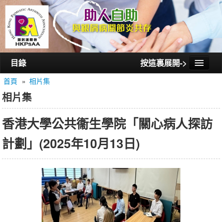
目錄
按這裏展開->
首頁
»
相片集
首頁
相片集
認識銀屑護關會
香港大學公共衞生學院「關心病人探訪
認識銀屑關節炎
計劃」(2025年10月13日)
活動/講座
會員通訊
相片集
聯絡我們