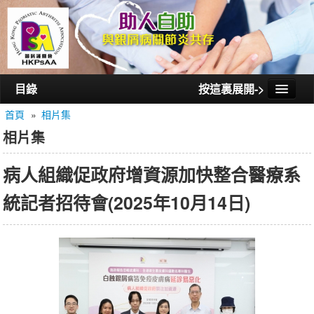
目錄
按這裏展開->
首頁
»
相片集
首頁
相片集
認識銀屑護關會
病人組織促政府增資源加快整合醫療系
認識銀屑關節炎
統記者招待會(2025年10月14日)
活動/講座
會員通訊
相片集
聯絡我們