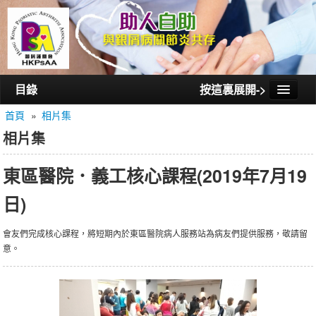
目錄
按這裏展開->
首頁
»
相片集
首頁
相片集
認識銀屑護關會
東區醫院．義工核心課程(2019年7月19
認識銀屑關節炎
日)
活動/講座
會員通訊
會友們完成核心課程，將短期內於東區醫院病人服務站為病友們提供服務，敬請留
意。
相片集
聯絡我們