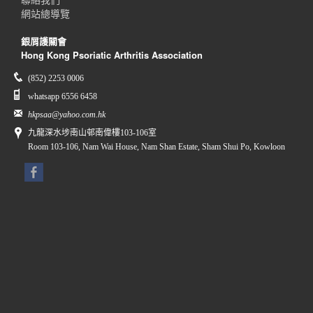
網站總導覽
銀屑護關會
Hong Kong Psoriatic Arthritis Association
(852) 2253 0006
whatsapp 6556 6458
hkpsaa@yahoo.com.hk
九龍深水埗南山邨南偉樓103-106室
Room 103-106, Nam Wai House, Nam Shan Estate, Sham Shui Po, Kowloon