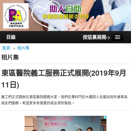
目錄
按這裏展開->
首頁
»
相片集
首頁
相片集
認識銀屑護關會
東區醫院義工服務正式展開(2019年9月
認識銀屑關節炎
11日)
活動/講座
會員通訊
義工們正式開始在東區醫院服務大家，我們在專科門診大樓病人支援站而外展車為
病友們服務。希望更多有需要的病友得到幫助。
相片集
聯絡我們