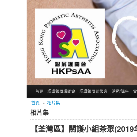
首頁
認識銀屑護關會
認識銀屑關節炎
活動/講座
會
首頁
»
相片集
相片集
【荃灣區】關護小組茶聚(2019年