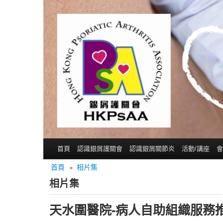
首頁
認識銀屑護關會
認識銀屑關節炎
活動/講座
會
首頁
»
相片集
相片集
天水圍醫院-病人自助組織服務推廣攤