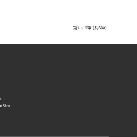
第1 ~ 6筆 (共6筆)
室
m Shan