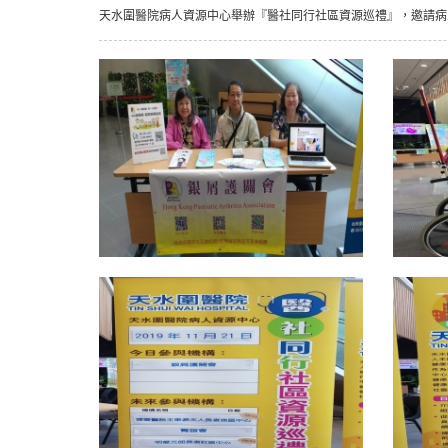
天水圍醫院病人資源中心舉辦『醫社同行社區資源巡禮』，邀請病