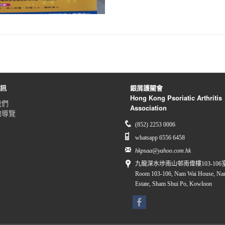
資訊
銀屑護關會
Hong Kong Psoriatic Arthritis
我們
Association
總導覽
(852) 2253 0006
whatsapp 6556 6458
hkpsaa@yahoo.com.hk
九龍深水埗南山邨南偉樓103-106
Room 103-106, Nam Wai House, Na
Estate, Sham Shui Po, Kowloon