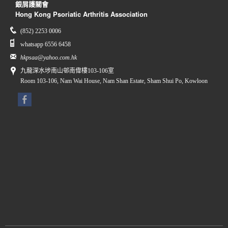
銀屑護關會
Hong Kong Psoriatic Arthritis Association
(852) 2253 0006
whatsapp 6556 6458
hkpsaa@yahoo.com.hk
九龍深水埗南山邨南偉樓103-106室
Room 103-106, Nam Wai House, Nam Shan Estate, Sham Shui Po, Kowloon