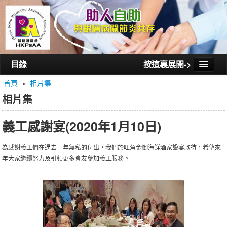
目錄
按這裏展開->
首頁
»
相片集
首頁
相片集
認識銀屑護關會
義工感謝宴(2020年1月10日)
認識銀屑關節炎
活動/講座
為感謝義工們在過去一年無私的付出，我們於旺角金御海鮮酒家設宴款待，希望來
年大家繼續努力及引領更多會友參加義工服務。
會員通訊
相片集
聯絡我們