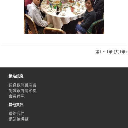
第1 ~ 1筆 (共1筆)
網站訊息
認識銀屑護關會
認識銀屑關節炎
會員通訊
其他資訊
聯絡我們
網站總導覽