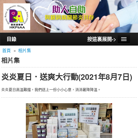
目錄
按這裏展開->
首頁
»
相片集
首頁
相片集
認識銀屑護關會
炎炎夏日．送爽大行動(2021年8月7日)
認識銀屑關節炎
活動/講座
炎炎夏日高溫難擋，我們送上一份小小心意，消消暑降降溫。
會員通訊
相片集
聯絡我們