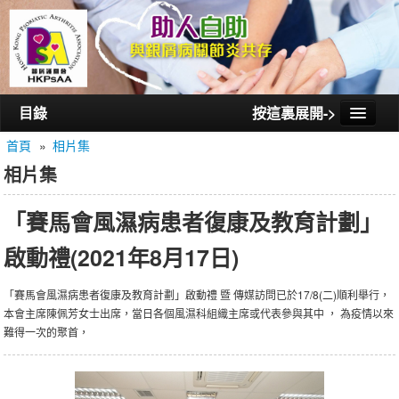
目錄
按這裏展開->
首頁
»
相片集
首頁
相片集
認識銀屑護關會
「賽馬會風濕病患者復康及教育計劃」
認識銀屑關節炎
啟動禮(2021年8月17日)
活動/講座
會員通訊
「賽馬會風濕病患者復康及教育計劃」啟動禮 暨 傳媒訪問已於17/8(二)順利舉行，
本會主席陳佩芳女士出席，當日各個風濕科組織主席或代表參與其中 ， 為疫情以來
相片集
難得一次的聚首，
聯絡我們