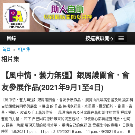
目錄
按這裏展開->
首頁
»
相片集
首頁
相片集
認識銀屑護關會
【風中情‧藝力無彊】銀屑護關會．會
認識銀屑關節炎
友參展作品(2021年9月1至4日)
活動/講座
會員通訊
【風中情‧藝力無彊】銀屑護關會．會友參展作品。 展覽由風濕病患者及風濕病 科
自助組織共同參與展出 。展出 的 作品 包括水彩畫、水墨畫、攝影照片、 刮畫、盆
相片集
景、摺紙、 皮革及手工藝製作等 。 風濕病患者及其家屬在藝術創作的世界 裡感受
藝術的力量， 卸下 自己因病患所帶來的沉重包袱 。即使身心都曾經歷困擾，也可
聯絡我們
以 從另一角度 展現天賦的藝術才華、 重構自己的色彩 及 發掘生命的意義。 日期及
時間 : 1/9/2021 1 p.m. – 11 p.m. 2-3/9/2021 9 a.m. – 11 p.m. 4/9/2021 9 a.m. – 9