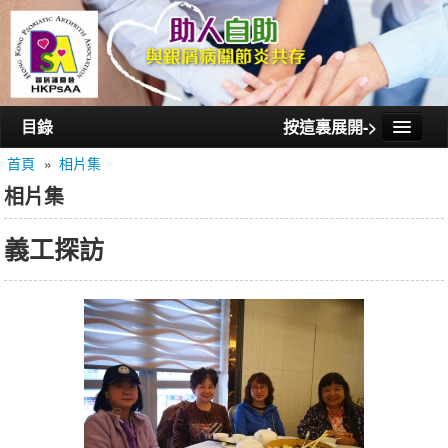
目錄
按這裏展開->
首頁
»
相片集
首頁
相片集
認識銀屑護關會
義工探訪
認識銀屑關節炎
活動/講座
會員通訊
相片集
聯絡我們