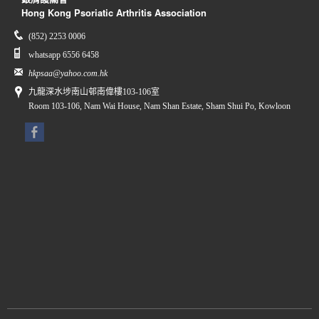
Hong Kong Psoriatic Arthritis Association
(852) 2253 0006
whatsapp 6556 6458
hkpsaa@yahoo.com.hk
九龍深水埗南山邨南偉樓103-106室
Room 103-106, Nam Wai House, Nam Shan Estate, Sham Shui Po, Kowloon