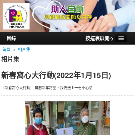
目錄
按這裏展開->
首頁
»
相片集
首頁
相片集
認識銀屑護關會
新春窩心大行動(2022年1月15日)
認識銀屑關節炎
活動/講座
【新春窩心大行動】 農曆新年將至，我們送上一份小心意
會員通訊
相片集
聯絡我們