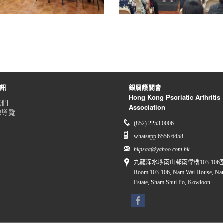
資訊
銀屑護關會
Hong Kong Psoriatic Arthritis
我們
Association
總導覽
(852) 2253 0006
whatsapp 6556 6458
hkpsaa@yahoo.com.hk
九龍深水埗南山邨南偉樓103-106
Room 103-106, Nam Wai House, Na
Estate, Sham Shui Po, Kowloon