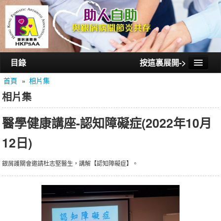
目錄
按這裏展開->
首頁
»
相片集
首頁
相片集
認識銀屑護關會
醫學健康講座-認知障礙症(2022年10月
認識銀屑關節炎
12日)
活動/講座
會員通訊
銀屑護關會邀請杜志堅醫生，講解【認知障礙症】。
相片集
聯絡我們