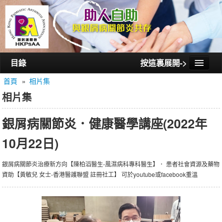
目錄
按這裏展開->
首頁
»
相片集
首頁
相片集
認識銀屑護關會
銀屑病關節炎．健康醫學講座(2022年
認識銀屑關節炎
10月22日)
活動/講座
會員通訊
銀屑病關節炎治療新方向【陳柏滔醫生-風濕病科專科醫生】． 患者社會資源及藥物
資助【黃敏兒 女士-香港醫護聯盟 註冊社工】 可於youtube或facebook重溫
相片集
聯絡我們