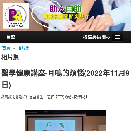
目錄
按這裏展開->
首頁
»
相片集
首頁
相片集
認識銀屑護關會
醫學健康講座-耳鳴的煩惱(2022年11月9
認識銀屑關節炎
日)
活動/講座
會員通訊
銀屑護關會邀請杜志堅醫生，講解【耳鳴的成因及預防】。
相片集
聯絡我們