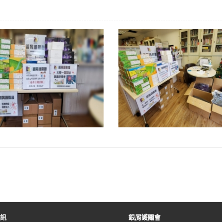
資訊
銀屑護關會