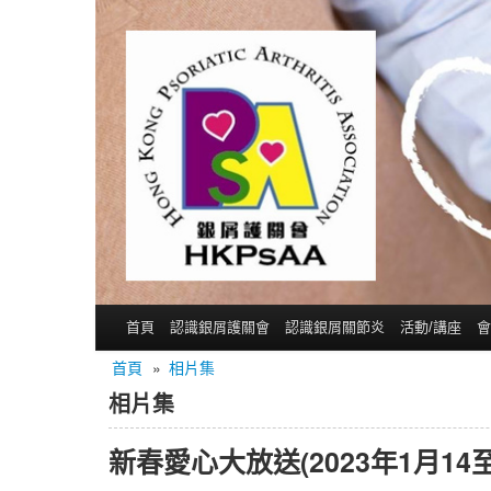
首頁
認識銀屑護關會
認識銀屑關節炎
活動/講座
會
首頁
»
相片集
相片集
新春愛心大放送(2023年1月14至