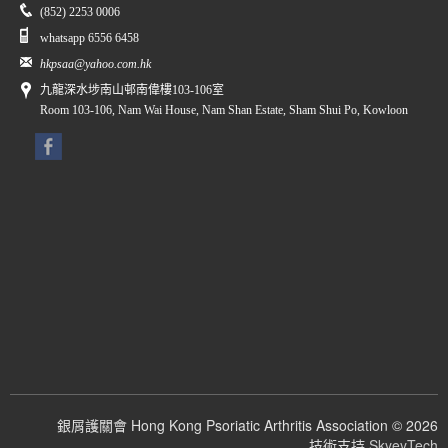
(852) 2253 0006
whatsapp 6556 6458
hkpsaa@yahoo.com.hk
九龍深水埗南山邨南偉樓103-106室
Room 103-106, Nam Wai House, Nam Shan Estate, Sham Shui Po, Kowloon
銀屑護關會 Hong Kong Psoriatic Arthritis Association © 2026
技術支持
SkyeyTech