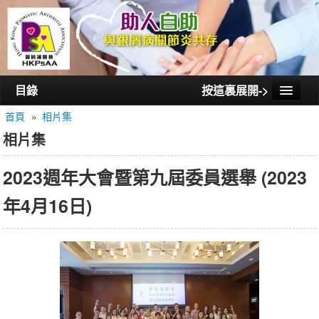
目錄
按這裏展開->
首頁
»
相片集
首頁
相片集
認識銀屑護關會
2023週年大會暨第九屆委員選舉 (2023
認識銀屑關節炎
年4月16日)
活動/講座
會員通訊
相片集
聯絡我們