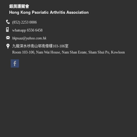
銀屑護關會
Hong Kong Psoriatic Arthritis Association
(852) 2253 0006
whatsapp 6556 6458
hkpsaa@yahoo.com.hk
九龍深水埗南山邨南偉樓103-106室
Room 103-106, Nam Wai House, Nam Shan Estate, Sham Shui Po, Kowloon