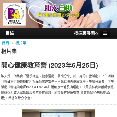
目錄
按這裏展開->
首頁
»
相片集
首頁
相片集
認識銀屑護關會
開心健康教育營 (2023年6月25日)
認識銀屑關節炎
活動/講座
破天荒一個集合「醫學講座、健康運動、關懷分享」於一身的日營活動，上午活動
《與虹同行榮譽顧問》視光師盧廸富先生主講虹膜炎健康講座，午餐分享會，下午
會員通訊
活動《物理治療師Irene & Frankie》講解及示範肌肉運動，《風濕科資深護師余燕
麗姑娘》教大家認識及預防骨質疏鬆，即場設有健康檢查(骨質疏鬆/心房顫動/血
相片集
壓)，黃昏茶聚分享會。
聯絡我們