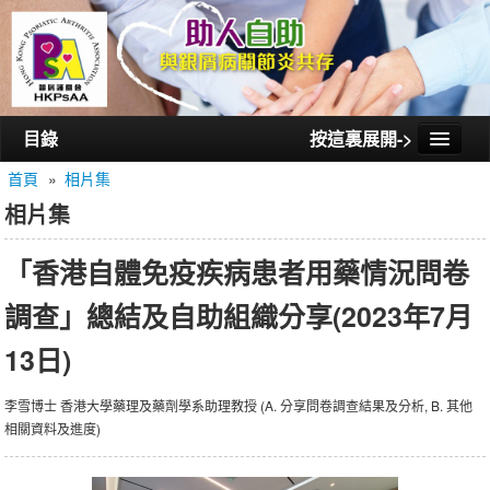
目錄
按這裏展開->
首頁
»
相片集
首頁
相片集
認識銀屑護關會
「香港自體免疫疾病患者用藥情況問卷
認識銀屑關節炎
調查」總結及自助組織分享(2023年7月
活動/講座
13日)
會員通訊
相片集
李雪博⼠ 香港大學藥理及藥劑學系助理教授 (A. 分享問卷調查結果及分析, B. 其他
相關資料及進度)
聯絡我們