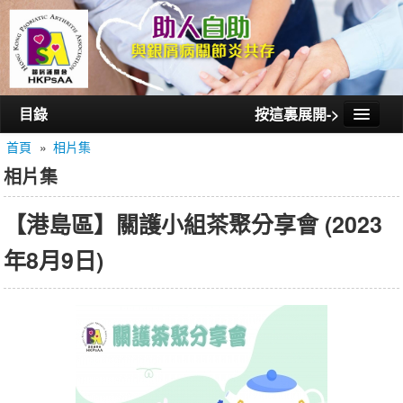
目錄
按這裏展開->
首頁
»
相片集
首頁
相片集
認識銀屑護關會
【港島區】關護小組茶聚分享會 (2023
認識銀屑關節炎
年8月9日)
活動/講座
會員通訊
相片集
聯絡我們