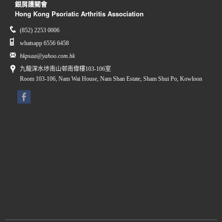
銀屑護關會
Hong Kong Psoriatic Arthritis Association
(852) 2253 0006
whatsapp 6556 6458
hkpsaa@yahoo.com.hk
九龍深水埗南山邨南偉樓103-106室
Room 103-106, Nam Wai House, Nam Shan Estate, Sham Shui Po, Kowloon