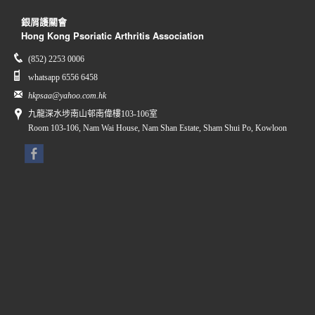
銀屑護關會
Hong Kong Psoriatic Arthritis Association
(852) 2253 0006
whatsapp 6556 6458
hkpsaa@yahoo.com.hk
九龍深水埗南山邨南偉樓103-106室
Room 103-106, Nam Wai House, Nam Shan Estate, Sham Shui Po, Kowloon