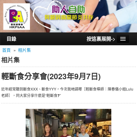
目錄
按這裏展開->
首頁
»
相片集
首頁
相片集
認識銀屑護關會
輕斷食分享會(2023年9月7日)
認識銀屑關節炎
活動/講座
近年經常聽到斷食XXX、斷食YYY，今次我哋請嚟［輕斷食導師：陳春儀小姐Lulu
老師］，同大家分享什麽是“輕斷食❓”
會員通訊
相片集
聯絡我們