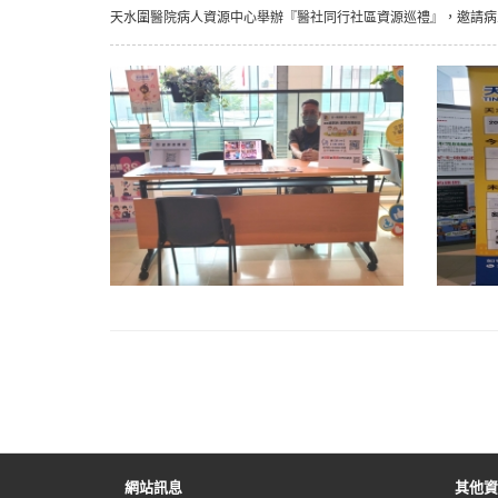
天水圍醫院病人資源中心舉辦『醫社同行社區資源巡禮』，邀請病
網站訊息
其他