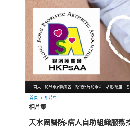
首頁
認識銀屑護關會
認識銀屑關節炎
活動/講座
會
首頁
»
相片集
相片集
天水圍醫院-病人自助組織服務推廣攤