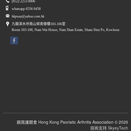
(852) 2253 0006
whatsapp 6556 6458
hkpsaa@yahoo.com.hk
九龍深水埗南山邨南偉樓103-106室
Room 103-106, Nam Wai House, Nam Shan Estate, Sham Shui Po, Kowloon
銀屑護關會 Hong Kong Psoriatic Arthritis Association © 2026
技術支持
SkyeyTech