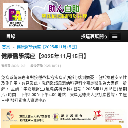
目錄
按這裏展開->
首頁
»
健康醫學講座【2025年11月15日】
首頁
健康醫學講座【2025年11月15日】
認識銀屑護關會
2025/10/21 |
2025/10/21 |
發表於
最後更新
認識銀屑關節炎
免疫系統病患者對接種帶狀疱疹疫苗(蛇針)感到擔憂，包括接種安全性
活動/講座
及副作用。有見及此，我們邀請風濕病科專科李嘉麗醫生為大家逐一拆
解。 主講：李嘉麗醫生(風濕病科專科) 日期：2025年11月15日(星期
會員通訊
六) 時間：下午2:00至下午4:00 地點：東區尤德夫人那打素醫院，主座
三樓 那打素病人資源中心
相片集
聯絡我們