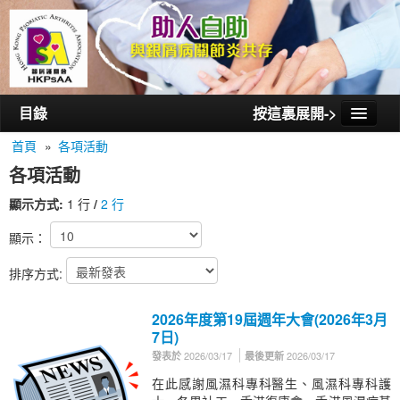
目錄
按這裏展開->
首頁
»
各項活動
首頁
各項活動
認識銀屑護關會
顯示方式:
1 行
/
2 行
認識銀屑關節炎
顯示：
活動/講座
排序方式:
會員通訊
2026年度第19屆週年大會(2026年3月
相片集
7日)
2026/03/17
2026/03/17
發表於
最後更新
聯絡我們
在此感謝風濕科專科醫生、風濕科專科護