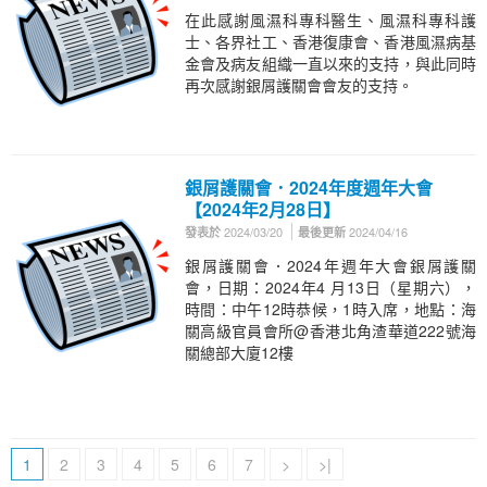
在此感謝風濕科專科醫生、風濕科專科護
士、各界社工、香港復康會、香港風濕病基
金會及病友組織一直以來的支持，與此同時
再次感謝銀屑護關會會友的支持。
銀屑護關會．2024年度週年大會
【2024年2月28日】
2024/03/20
2024/04/16
發表於
最後更新
銀屑護關會．2024年週年大會銀屑護關
會，日期：2024年4 月13日（星期六），
時間：中午12時恭候，1時入席，地點：海
關高級官員會所@香港北角渣華道222號海
關總部大廈12樓
1
2
3
4
5
6
7
>
>|