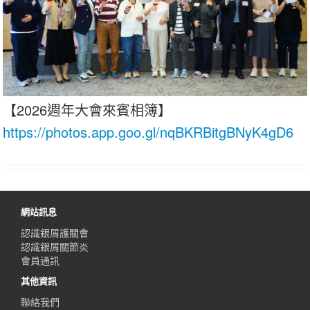
【2026週年大會來賓相簿】
https://photos.app.goo.gl/nqBKRBitgBNyK4gD6
網站訊息
認識銀屑護關會
認識銀屑關節炎
會員通訊
其他資訊
聯絡我們