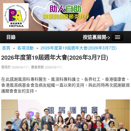
目錄
按這裏展開->
首頁
»
各項活動
»
2026年度第19屆週年大會(2026年3月7日)
首頁
2026年度第19屆週年大會(2026年3月7日)
認識銀屑護關會
2026/03/17 |
2026/03/17 |
發表於
最後更新
認識銀屑關節炎
在此感謝風濕科專科醫生、風濕科專科護士、各界社工、香港復康會、
活動/講座
香港風濕病基金會及病友組織一直以來的支持，與此同時再次感謝銀屑
護關會會友的支持。
會員通訊
相片集
聯絡我們