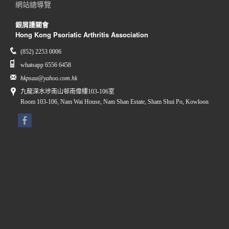
網站總導覽
銀屑護關會
Hong Kong Psoriatic Arthritis Association
(852) 2253 0006
whatsapp 6556 6458
hkpsaa@yahoo.com.hk
九龍深水埗南山邨南偉樓103-106室
Room 103-106, Nam Wai House, Nam Shan Estate, Sham Shui Po, Kowloon